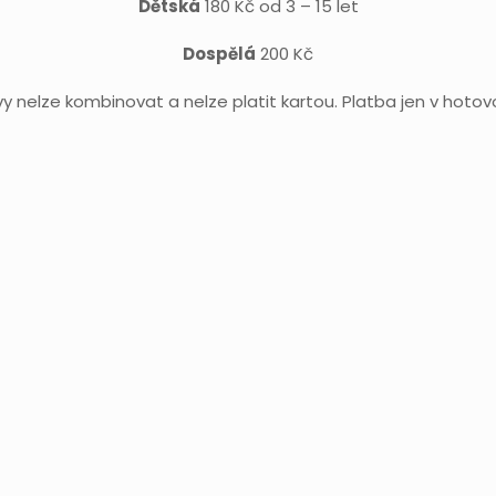
Dětská
180 Kč od 3 – 15 let
Dospělá
200 Kč
vy nelze kombinovat a nelze platit kartou. Platba jen v hotovo