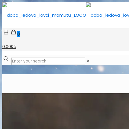
0
0.00Kč
✕