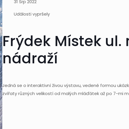
31 Srp 2022
Události vypršely
Frýdek Místek ul.
nádraží
Jedná se o interaktivní živou výstavu, vedené formou ukáz
zvířaty různých velikostí od malých mláďátek až po 7-mi m