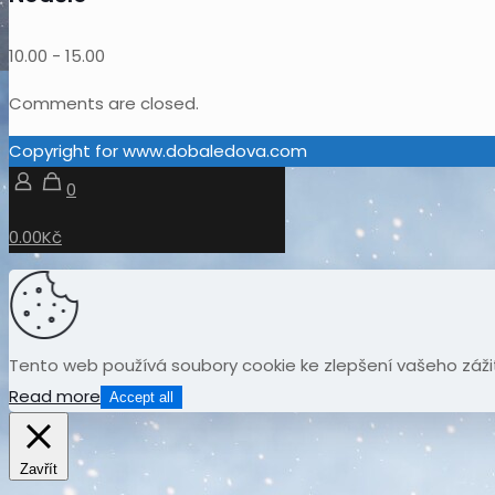
10.00
-
15.00
Comments are closed.
Copyright for www.dobaledova.com
0
0.00Kč
Tento web používá soubory cookie ke zlepšení vašeho záži
Read more
Accept all
Zavřít