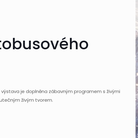
autobusového
Tato výstava je doplněna zábavným programem s živými
skutečným živým tvorem.