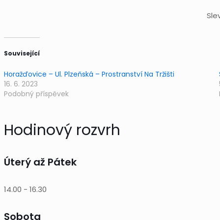
Sle
Související
Horažďovice – Ul. Plzeňská – Prostranství Na Tržišti
16. 6. 2023
Podobný příspěvek
Hodinový rozvrh
Úterý až Pátek
14.00
-
16.30
Sobota