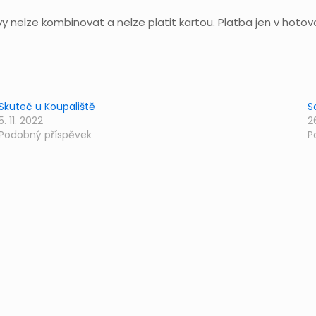
vy nelze kombinovat a nelze platit kartou. Platba jen v hotovo
Skuteč u Koupaliště
S
5. 11. 2022
2
Podobný příspěvek
P